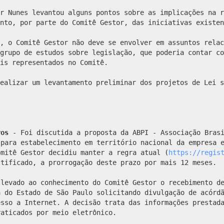
r Nunes levantou alguns pontos sobre as implicações na r
nto, por parte do Comitê Gestor, das iniciativas existen
, o Comitê Gestor não deve se envolver em assuntos relac
grupo de estudos sobre legislação, que poderia contar co
is representados no Comitê.
ealizar um levantamento preliminar dos projetos de Lei s
ros
- Foi discutida a proposta da ABPI - Associação Brasi
 para estabelecimento em território nacional da empresa 
omitê Gestor decidiu manter a regra atual (
https://regis
stificado, a prorrogação deste prazo por mais 12 meses.
levado ao conhecimento do Comitê Gestor o recebimento de
a do Estado de São Paulo solicitando divulgação de acórd
esso a Internet. A decisão trata das informações prestad
raticados por meio eletrônico.