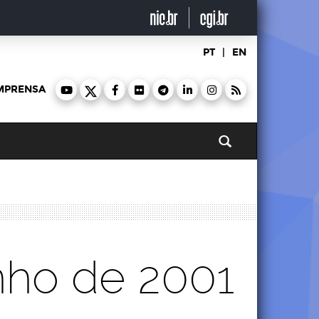
PT
|
EN
MPRENSA
Pesquisar
nho de 2001