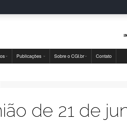
I
tos
Publicações
Sobre o CGI.br
Contato
ião de 21 de ju