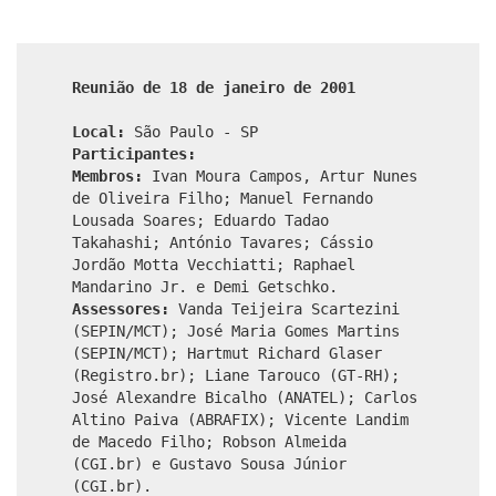
Reunião de 18 de janeiro de 2001
Local:
São Paulo - SP
Participantes:
Membros:
Ivan Moura Campos, Artur Nunes
de Oliveira Filho; Manuel Fernando
Lousada Soares; Eduardo Tadao
Takahashi; António Tavares; Cássio
Jordão Motta Vecchiatti; Raphael
Mandarino Jr. e Demi Getschko.
Assessores:
Vanda Teijeira Scartezini
(SEPIN/MCT); José Maria Gomes Martins
(SEPIN/MCT); Hartmut Richard Glaser
(Registro.br); Liane Tarouco (GT-RH);
José Alexandre Bicalho (ANATEL); Carlos
Altino Paiva (ABRAFIX); Vicente Landim
de Macedo Filho; Robson Almeida
(CGI.br) e Gustavo Sousa Júnior
(CGI.br).