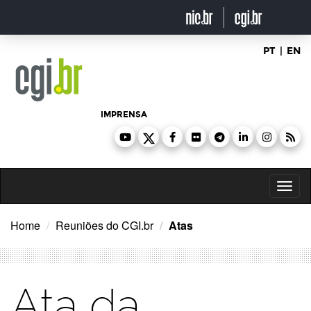
Ir
para
o
conteúdo
PT
|
EN
IMPRENSA
Toggl
naviga
Home
Reuniões do CGI.br
Atas
Ata da