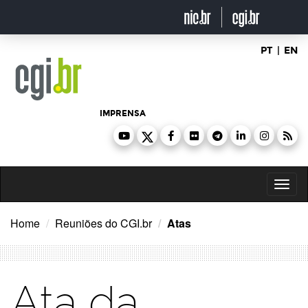
Ir
para
o
conteúdo
PT
|
EN
IMPRENSA
Toggl
naviga
Home
Reuniões do CGI.br
Atas
Ata da