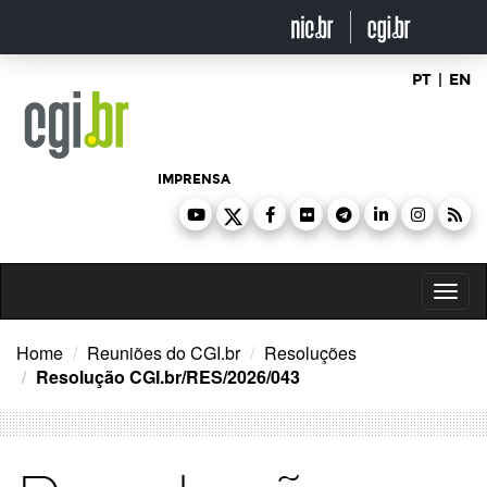
Ir
para
o
conteúdo
PT
|
EN
IMPRENSA
Toggl
naviga
Home
Reuniões do CGI.br
Resoluções
Resolução CGI.br/RES/2026/043