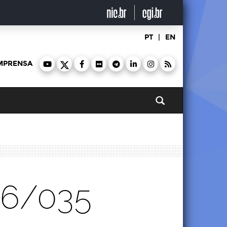
PT
|
EN
MPRENSA
Pesquisar
26/035