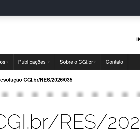
I
tos
Publicações
Sobre o CGI.br
Contato
esolução CGI.br/RES/2026/035
CGI.br/RES/20