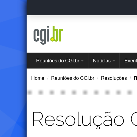
Ir
para
o
conteúdo
Menu
Reuniões do CGI.br
Notícias
Even
Principal
Home
Reuniões do CGI.br
Resoluções
R
Resolução 