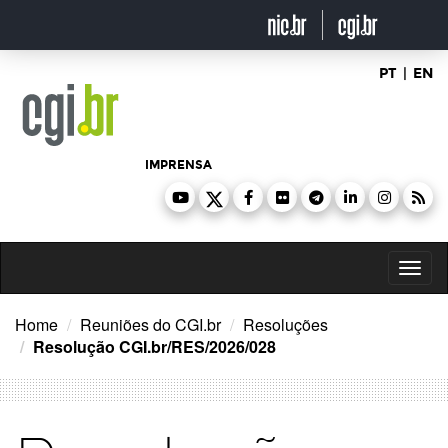
Ir
para
o
conteúdo
PT
|
EN
IMPRENSA
Toggl
naviga
Home
Reuniões do CGI.br
Resoluções
Resolução CGI.br/RES/2026/028