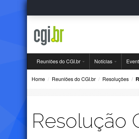
Ir
para
o
conteúdo
Menu
Reuniões do CGI.br
Notícias
Even
Principal
Home
Reuniões do CGI.br
Resoluções
R
Resolução 