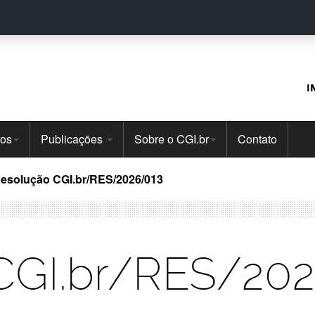
I
tos
Publicações
Sobre o CGI.br
Contato
esolução CGI.br/RES/2026/013
CGI.br/RES/20