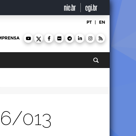
PT
|
EN
MPRENSA
Pesquisar
26/013