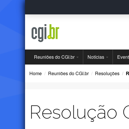
Ir
para
o
conteúdo
Menu
Reuniões do CGI.br
Notícias
Even
Principal
Home
Reuniões do CGI.br
Resoluções
R
Resolução 