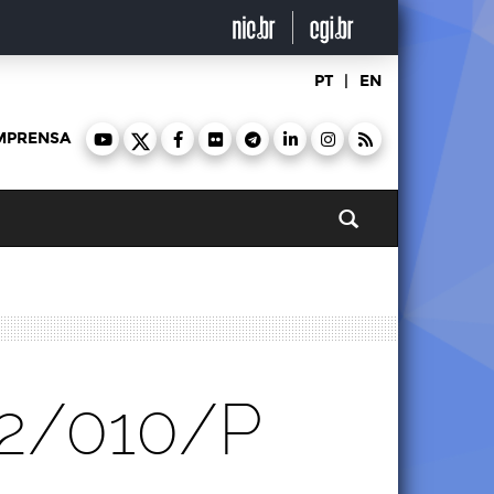
PT
|
EN
MPRENSA
Pesquisar
12/010/P