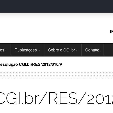
I
tos
Publicações
Sobre o CGI.br
Contato
esolução CGI.br/RES/2012/010/P
CGI.br/RES/20