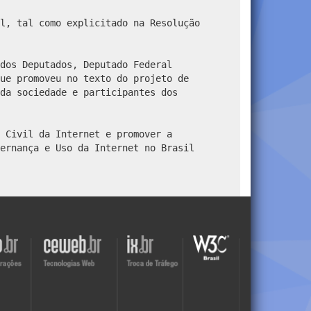
l, tal como explicitado na Resolução
dos Deputados, Deputado Federal
ue promoveu no texto do projeto de
da sociedade e participantes dos
 Civil da Internet e promover a
ernança e Uso da Internet no Brasil
Visite
Visite
Visite
o
o
o
site
site
site
do
do
do
r
Ceweb
IX
W3C