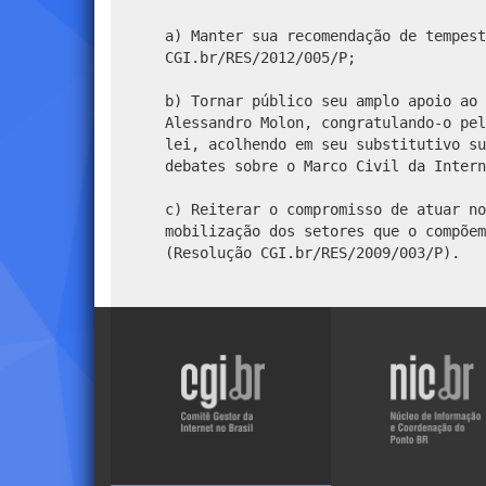
a) Manter sua recomendação de tempest
CGI.br/RES/2012/005/P;
b) Tornar público seu amplo apoio ao 
Alessandro Molon, congratulando-o pel
lei, acolhendo em seu substitutivo su
debates sobre o Marco Civil da Intern
c) Reiterar o compromisso de atuar no
mobilização dos setores que o compõem
(Resolução CGI.br/RES/2009/003/P).
Visite
Visite
o
o
site
site
do
do
NIC.br
CGI.br