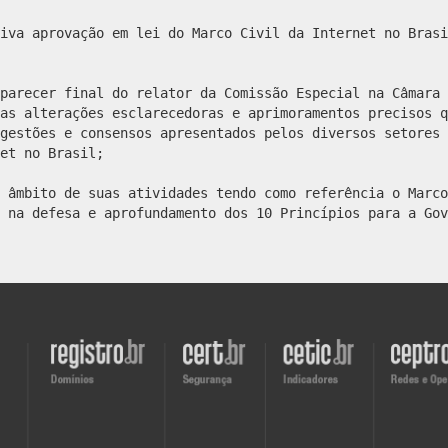
iva aprovação em lei do Marco Civil da Internet no Brasi
parecer final do relator da Comissão Especial na Câmara 
as alterações esclarecedoras e aprimoramentos precisos q
gestões e consensos apresentados pelos diversos setores 
et no Brasil;
 âmbito de suas atividades tendo como referência o Marco
 na defesa e aprofundamento dos 10 Princípios para a Gov
Visite
Visite
Visite
Visite
o
o
o
o
site
site
site
site
do
do
do
do
Registro.br
CERT.br
CETIC.br
CEPTRO.b