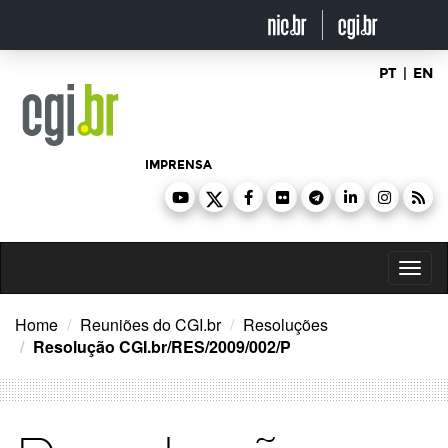
Ir
para
o
conteúdo
PT
|
EN
IMPRENSA
Toggl
naviga
Home
Reuniões do CGI.br
Resoluções
Resolução CGI.br/RES/2009/002/P