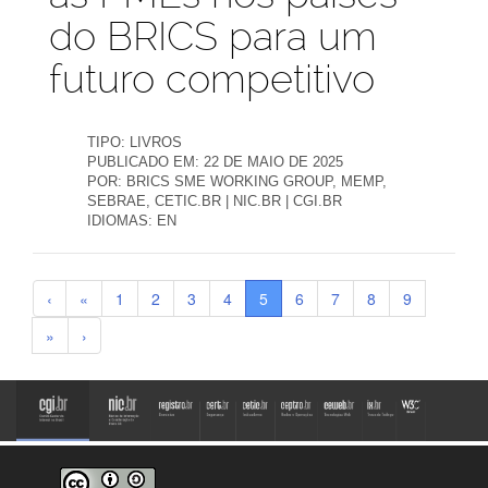
do BRICS para um
futuro competitivo
TIPO:
LIVROS
PUBLICADO EM:
22 DE MAIO DE 2025
POR:
BRICS SME WORKING GROUP, MEMP,
SEBRAE, CETIC.BR | NIC.BR | CGI.BR
IDIOMAS:
EN
‹
«
1
2
3
4
5
6
7
8
9
»
›