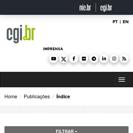
Ir
para
o
conteúdo
PT
|
EN
IMPRENSA
Toggl
naviga
Home
Publicações
Índice
FILTRAR