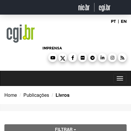
Ir
para
o
conteúdo
PT
|
EN
IMPRENSA
Toggl
naviga
Home
Publicações
Livros
FILTRAR