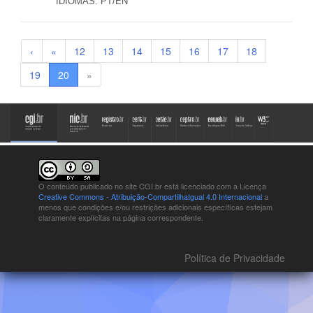
IDIOMAS:
PT/EN
‹
«
12
13
14
15
16
17
18
19
20
»
O conteúdo publicado no site CGI.br está
licenciado com a Licença
Creative Commons - Atribuição-CompartilhaIgual 4.0 Internacional
a
menos que condições e/ou restrições adicionais específicas estejam
claramente explícitas na página correspondente.
Política de Privacidade