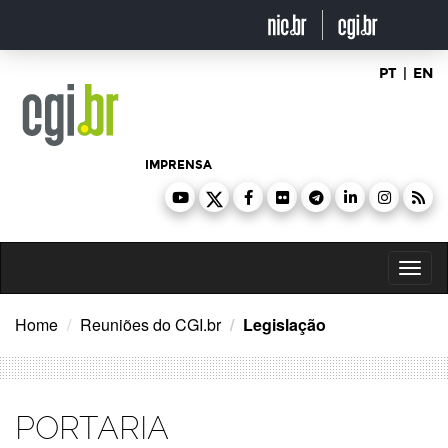
Ir
para
o
conteúdo
PT
|
EN
IMPRENSA
Toggl
naviga
Home
Reuniões do CGI.br
Legislação
PORTARIA