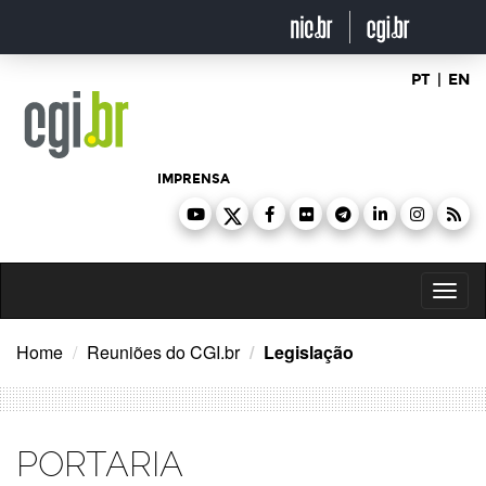
Ir
para
o
conteúdo
PT
|
EN
IMPRENSA
Toggl
naviga
Home
Reuniões do CGI.br
Legislação
PORTARIA