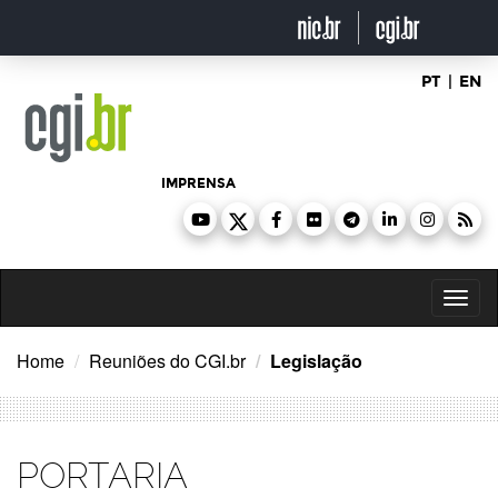
Ir
para
o
conteúdo
PT
|
EN
IMPRENSA
Toggl
naviga
Home
Reuniões do CGI.br
Legislação
PORTARIA