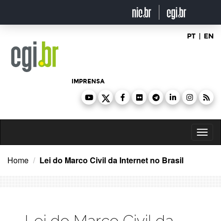
Ir
para
o
conteúdo
PT
|
EN
IMPRENSA
Toggl
naviga
Home
Lei do Marco Civil da Internet no Brasil
Lei do Marco Civil da