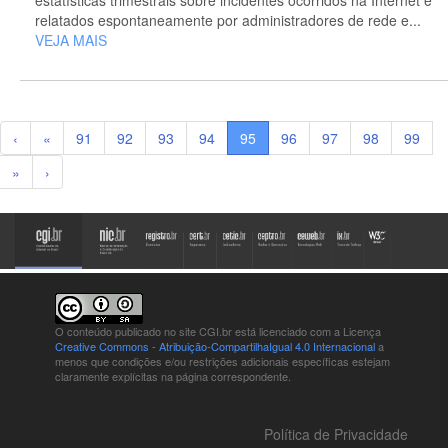
relatados espontaneamente por administradores de rede e...
VEJA MAIS
‹
«
91
92
93
94
95
96
97
98
99
»
›
O conteúdo publicado no site CGI.br está
licenciado com a Licença
Creative Commons - Atribuição-CompartilhaIgual 4.0 Internacional
a
menos que condições e/ou restrições adicionais específicas estejam
claramente explícitas na página correspondente.
Política de Privacidade