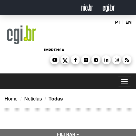
Ir
para
o
conteúdo
PT
|
EN
IMPRENSA
Toggl
naviga
Home
Notícias
Todas
FILTRAR