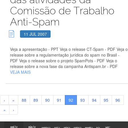
Comissão de Trabalho
Anti-Spam
11 JUL 2007
Veja a apresentação - PPT Veja o release CT-Spam - PDF Veja o
release sobre a regulamentação jurídica do spam no Brasil -
PDF Veja o release sobre o projeto SpamPots - PDF Veja o
release sobre a nova fase da campanha Antispam.br - PDF
VEJA MAIS
‹
«
88
89
90
91
92
93
94
95
96
»
›