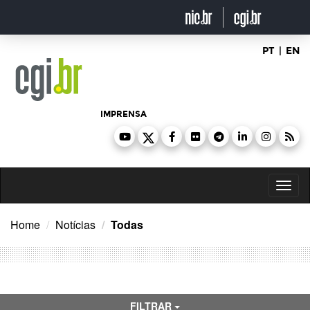
Ir
para
o
conteúdo
PT
|
EN
IMPRENSA
Toggl
naviga
Home
Notícias
Todas
FILTRAR