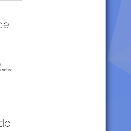
de
a
m sobre
ede