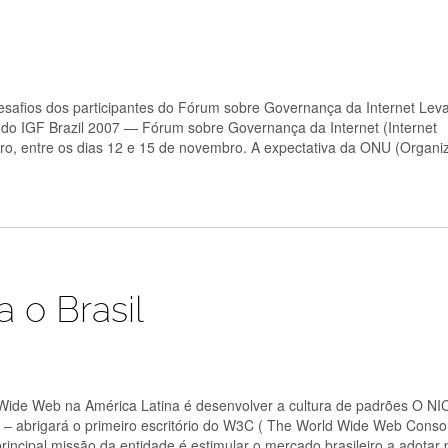
esafios dos participantes do Fórum sobre Governança da Internet Lev
os do IGF Brazil 2007 — Fórum sobre Governança da Internet (Internet
o, entre os dias 12 e 15 de novembro. A expectativa da ONU (Organi
 o Brasil
d Wide Web na América Latina é desenvolver a cultura de padrões O NIC
 abrigará o primeiro escritório do W3C ( The World Wide Web Consor
incipal missão da entidade é estimular o mercado brasileiro a adotar 