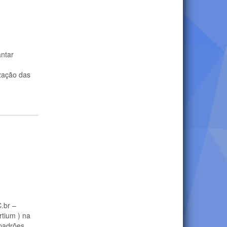
antar
zação das
.br –
tium ) na
padrões...