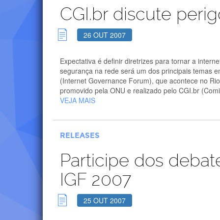
CGI.br discute peri
26 OUT 2007
Expectativa é definir diretrizes para tornar a inte
segurança na rede será um dos principais temas 
(Internet Governance Forum), que acontece no Rio
promovido pela ONU e realizado pelo CGI.br (Comit
VEJA MAIS
RELEASES
Participe dos debat
IGF 2007
25 OUT 2007