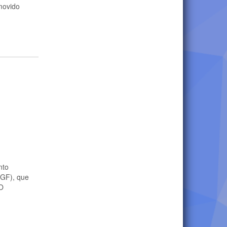
movido
nto
IGF), que
 O