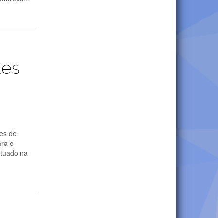
tes
tes de
ara o
ituado na