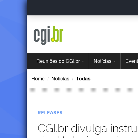
Ir
para
o
conteúdo
Menu
Reuniões do CGI.br
Notícias
Even
Principal
Home
Notícias
Todas
RELEASES
CGI.br divulga inst