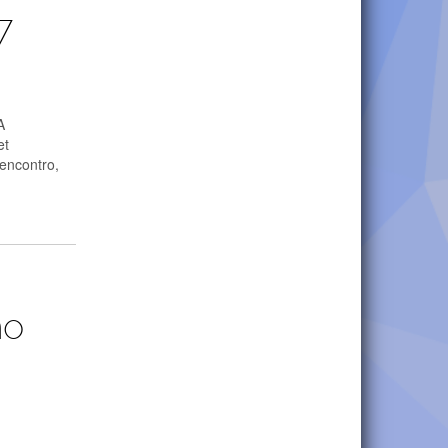
7
A
et
encontro,
no