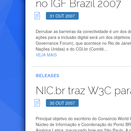
no IGF Brazil 2007
31 OUT 2007
Derrubar as barreiras da conectividade é um dos d
ações para a inclusão digital será um dos objetiv
Governance Forum), que acontece no Rio de Janeir
Nações Unidas) e do CGI.br (Comitê...
VEJA MAIS
RELEASES
NIC.br traz W3C para
30 OUT 2007
Principal objetivo do escritório do Consórcio Worl
Núcleo de Informação e Coordenação do Ponto BR –
América Latina, inaugurado hoje em São Paulo. A pr