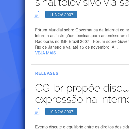
sinal televisivo via 
11 NOV 2007
Fórum Mundial sobre Governanca da Internet comeca
informa as instruções técnicas para as emissoras d
Radiobrás no IGF Brazil 2007 - Fórum sobre Gover
Rio de Janeiro e vai até 15 de novembro. A...
VEJA MAIS
RELEASES
CGI.br propõe discu
expressão na Intern
10 NOV 2007
Evento discute o equilíbrio entre os direitos dos ci