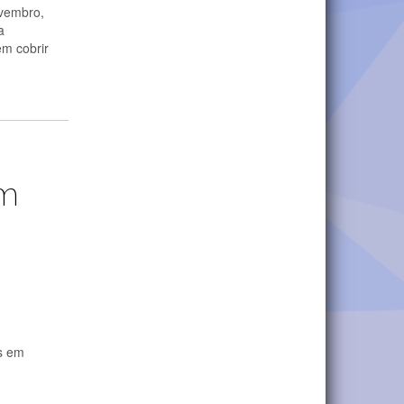
ovembro,
a
em cobrir
um
s em