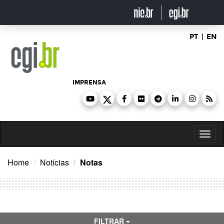
Ir
para
o
conteúdo
PT
|
EN
IMPRENSA
Toggl
naviga
Home
Notícias
Notas
FILTRAR