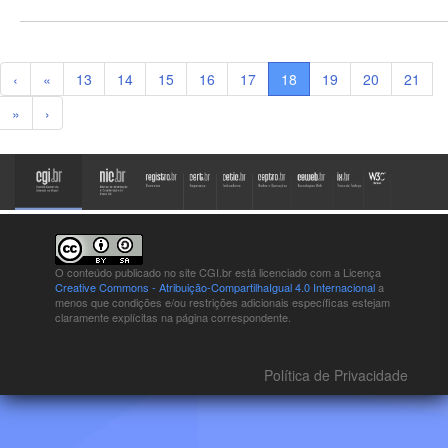
‹
«
13
14
15
16
17
18
19
20
21
»
›
O conteúdo publicado no site CGI.br está
licenciado com a Licença
Creative Commons - Atribuição-CompartilhaIgual 4.0 Internacional
a
menos que condições e/ou restrições adicionais específicas estejam
claramente explícitas na página correspondente.
Política de Privacidade