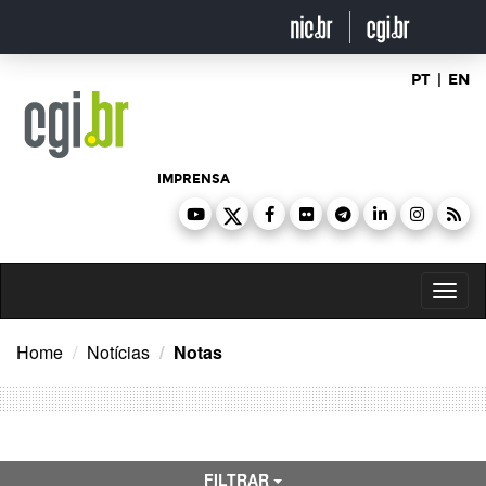
Ir
para
o
conteúdo
PT
|
EN
IMPRENSA
Toggl
naviga
Home
Notícias
Notas
FILTRAR