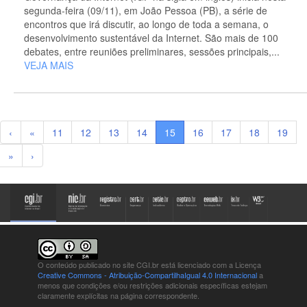
segunda-feira (09/11), em João Pessoa (PB), a série de
encontros que irá discutir, ao longo de toda a semana, o
desenvolvimento sustentável da Internet. São mais de 100
debates, entre reuniões preliminares, sessões principais,...
VEJA MAIS
‹
«
11
12
13
14
15
16
17
18
19
»
›
O conteúdo publicado no site CGI.br está
licenciado com a Licença
Creative Commons - Atribuição-CompartilhaIgual 4.0 Internacional
a
menos que condições e/ou restrições adicionais específicas estejam
claramente explícitas na página correspondente.