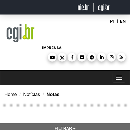
Ir
para
o
conteúdo
PT
|
EN
IMPRENSA
Toggl
naviga
Home
Notícias
Notas
FILTRAR