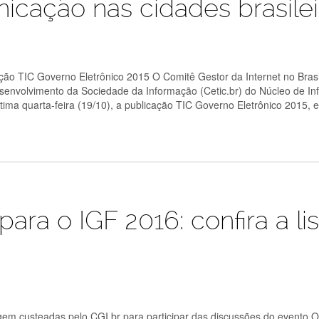
cação nas cidades brasilei
o TIC Governo Eletrônico 2015 O Comitê Gestor da Internet no Brasi
senvolvimento da Sociedade da Informação (Cetic.br) do Núcleo de I
tima quarta-feira (19/10), a publicação TIC Governo Eletrônico 2015,
para o IGF 2016: confira a lis
 custeadas pelo CGI.br para participar das discussões do evento 