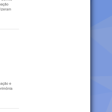
ipação
Fizeram
mação e
erimônia