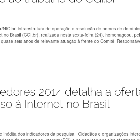
r/NIC.br, infraestrutura de operação e resolução de nomes de domínio
et no Brasil (CGI.br), realizada nesta sexta-feira (24), homenageou, p
s quase seis anos de relevante atuação à frente do Comitê. Responsáv
edores 2014 detalha a ofert
o à Internet no Brasil
lise inédita dos indicadores da pesquisa Cidadãos e organizações inte
oras de serviços de Internet (PSI) e os serviços por elas ofertados no