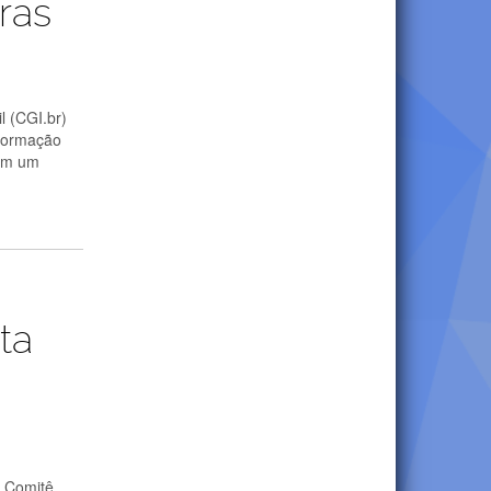
ras
l (CGI.br)
nformação
 em um
ta
O Comitê