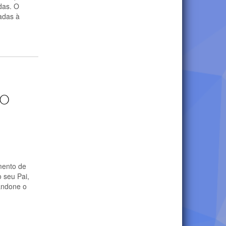
das. O
nadas à
ao
mento de
 seu Pai,
andone o