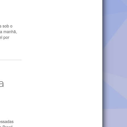
s sob o
ela manhã,
el por
a
ressadas
 Brasil