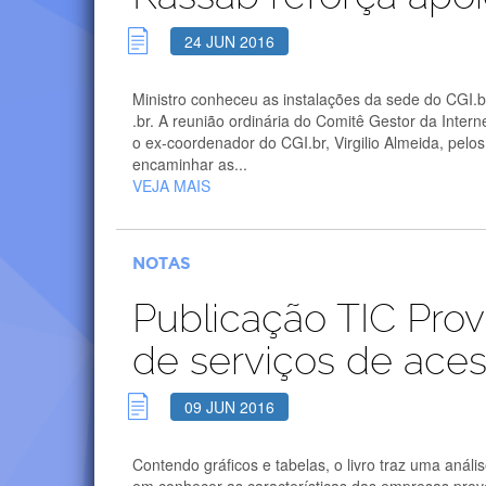
24 JUN 2016
Ministro conheceu as instalações da sede do CGI.b
.br. A reunião ordinária do Comitê Gestor da Intern
o ex-coordenador do CGI.br, Virgilio Almeida, pelo
encaminhar as...
VEJA MAIS
NOTAS
Publicação TIC Prov
de serviços de acess
09 JUN 2016
Contendo gráficos e tabelas, o livro traz uma aná
em conhecer as características das empresas proved