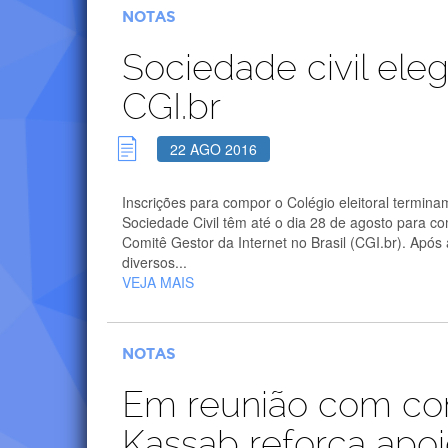
NOTAS
Sociedade civil ele
CGI.br
22 AGO 2016
Inscrições para compor o Colégio eleitoral termin
Sociedade Civil têm até o dia 28 de agosto para co
Comitê Gestor da Internet no Brasil (CGI.br). Apó
diversos...
VEJA MAIS
NOTAS
Em reunião com cons
Kassab reforça apoi