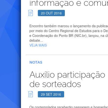
informação e comuni
20 OUT 2016
Encontro também marcou o lançamento da publicaçã
por meio do Centro Regional de Estudos para o De
e Coordenação do Ponto BR (NIC.br), lançou, na úl
debate...
VEJA MAIS
NOTAS
Auxílio participação 
de sorteados
29 SET 2016
Os contemplados receberão passagem e hospedagem