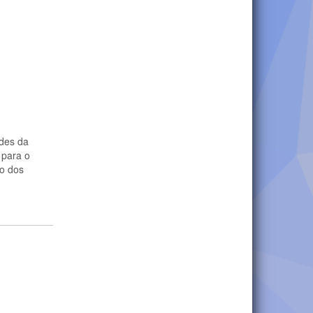
ades da
 para o
ão dos