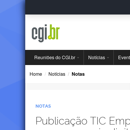
Ir
para
o
conteúdo
Menu
Reuniões do CGI.br
Notícias
Even
Principal
Home
Notícias
Notas
NOTAS
Publicação TIC Emp