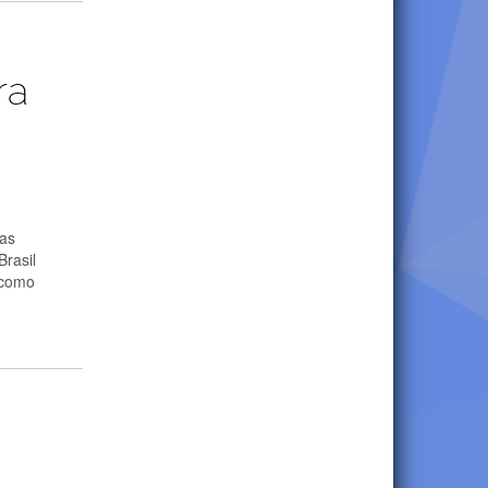
ra
das
Brasil
 como