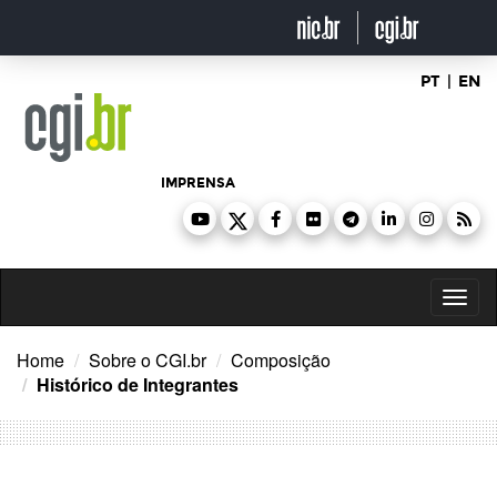
Ir
para
o
conteúdo
PT
|
EN
IMPRENSA
Toggl
naviga
Home
Sobre o CGI.br
Composição
Histórico de Integrantes