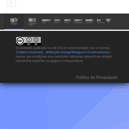
›
O conteúdo publicado no site CGI.br está
licenciado com a Licença
Creative Commons - Atribuição-CompartilhaIgual 4.0 Internacional
a
menos que condições e/ou restrições adicionais específicas estejam
claramente explícitas na página correspondente.
Política de Privacidade