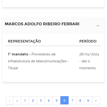
MARCOS ADOLFO RIBEIRO FERRARI
...
REPRESENTAÇÃO
PERÍODO
1º mandato :
Provedores de
26/01/2024
infraestrutura de telecomunicações -
- até o
Titular
momento
‹
«
1
2
3
4
5
6
7
8
9
»